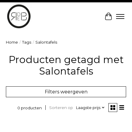
Winkelw
Home
/
Tags
/
Salontafels
Producten getagd met
Salontafels
Filters weergeven
Sorteren op
Laagste prijs
0 producten