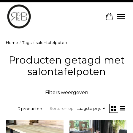
Winkelw
Home
/
Tags
/
salontafelpoten
Producten getagd met
salontafelpoten
Filters weergeven
Sorteren op
Laagste prijs
3 producten