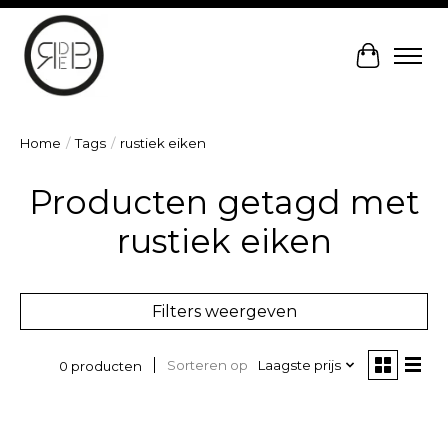
Winkelw
Home
/
Tags
/
rustiek eiken
Producten getagd met
rustiek eiken
Filters weergeven
Sorteren op
Laagste prijs
0 producten