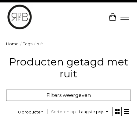
Winkelw
Home
/
Tags
/
ruit
Producten getagd met
ruit
Filters weergeven
Sorteren op
Laagste prijs
0 producten