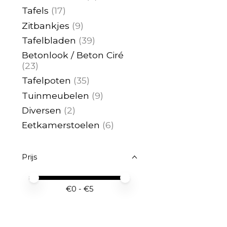
Tafels
(17)
Zitbankjes
(9)
Tafelbladen
(39)
Betonlook / Beton Ciré
(23)
Tafelpoten
(35)
Tuinmeubelen
(9)
Diversen
(2)
Eetkamerstoelen
(6)
Prijs
Minimale prijswaarde
Price maximum value
€
0
- €
5