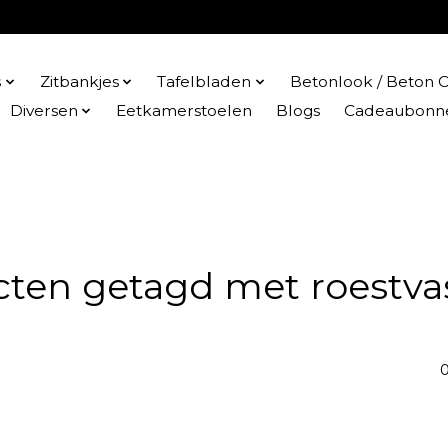
s
Zitbankjes
Tafelbladen
Betonlook / Beton C
Diversen
Eetkamerstoelen
Blogs
Cadeaubonn
ten getagd met roestvas