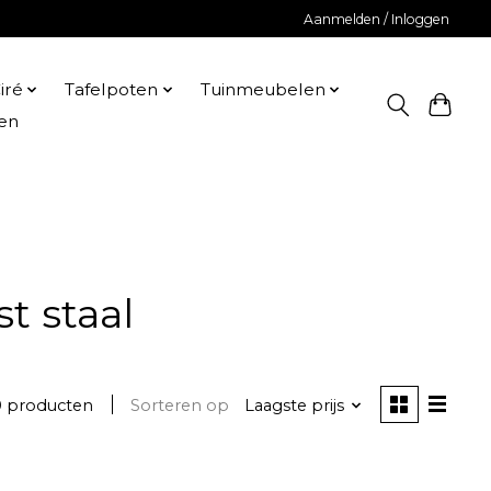
Aanmelden / Inloggen
iré
Tafelpoten
Tuinmeubelen
en
t staal
0 producten
Sorteren op
Laagste prijs