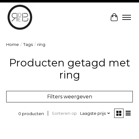
Winkelw
Home
/
Tags
/
ring
Producten getagd met
ring
Filters weergeven
Sorteren op
Laagste prijs
0 producten