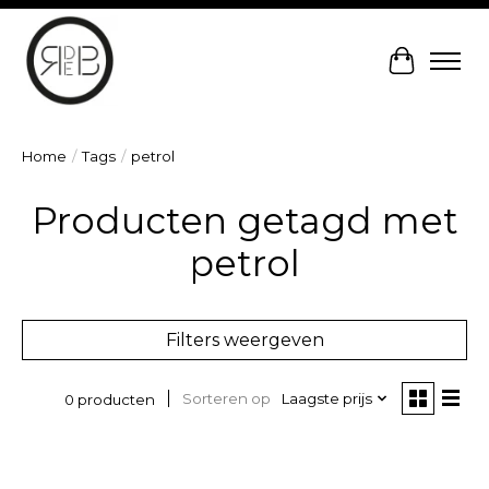
Winkelw
Home
/
Tags
/
petrol
Producten getagd met
petrol
Filters weergeven
Sorteren op
Laagste prijs
0 producten