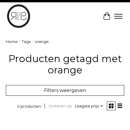
Winkelw
Home
/
Tags
/
orange
Producten getagd met
orange
Filters weergeven
Sorteren op
Laagste prijs
0 producten