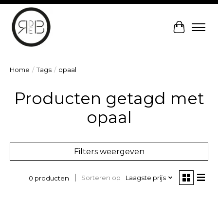
Winkelw
Home
/
Tags
/
opaal
Producten getagd met
opaal
Filters weergeven
Sorteren op
Laagste prijs
0 producten