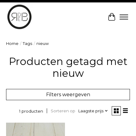
Winkelw
Home
/
Tags
/
nieuw
Producten getagd met
nieuw
Filters weergeven
Sorteren op
Laagste prijs
1 producten