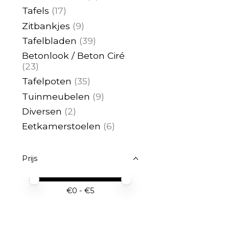
Tafels
(17)
Zitbankjes
(9)
Tafelbladen
(39)
Betonlook / Beton Ciré
(23)
Tafelpoten
(35)
Tuinmeubelen
(9)
Diversen
(2)
Eetkamerstoelen
(6)
Prijs
Minimale prijswaarde
Price maximum value
€
0
- €
5