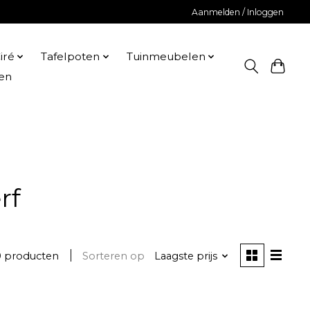
Aanmelden / Inloggen
iré
Tafelpoten
Tuinmeubelen
en
rf
0 producten
Sorteren op
Laagste prijs