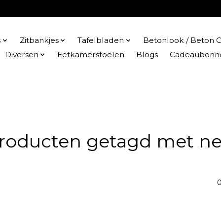
s
Zitbankjes
Tafelbladen
Betonlook / Beton C
Diversen
Eetkamerstoelen
Blogs
Cadeaubonn
roducten getagd met ne