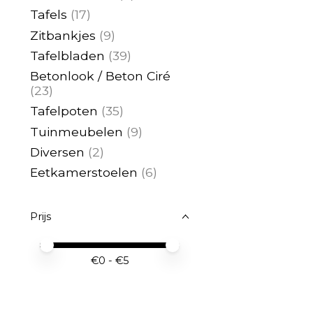
Tafels
(17)
Zitbankjes
(9)
Tafelbladen
(39)
Betonlook / Beton Ciré
(23)
Tafelpoten
(35)
Tuinmeubelen
(9)
Diversen
(2)
Eetkamerstoelen
(6)
Prijs
Minimale prijswaarde
Price maximum value
€
0
- €
5