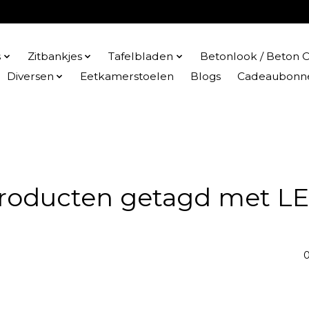
s
Zitbankjes
Tafelbladen
Betonlook / Beton C
Diversen
Eetkamerstoelen
Blogs
Cadeaubonn
roducten getagd met L