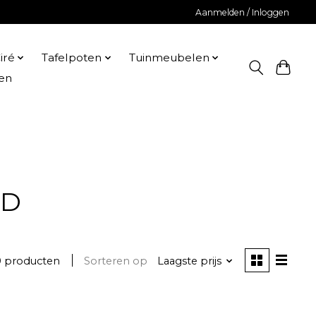
Aanmelden / Inloggen
iré
Tafelpoten
Tuinmeubelen
en
ED
0 producten
Sorteren op
Laagste prijs