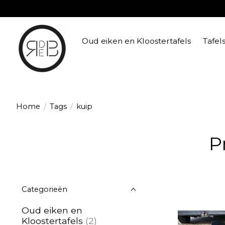
Oud eiken en Kloostertafels
Tafel
Home
/
Tags
/
kuip
P
Categorieën
Oud eiken en
Kloostertafels
(2)