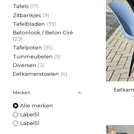
Tafels
(17)
Zitbankjes
(9)
Tafelbladen
(39)
Betonlook / Beton Ciré
(23)
Tafelpoten
(35)
Tuinmeubelen
(9)
Diversen
(2)
Eetkamerstoelen
(6)
Eetkame
Merken
Alle merken
Label51
Label51