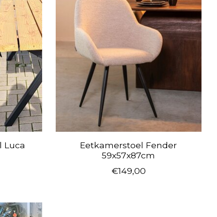
l Luca
Eetkamerstoel Fender
59x57x87cm
€149,00