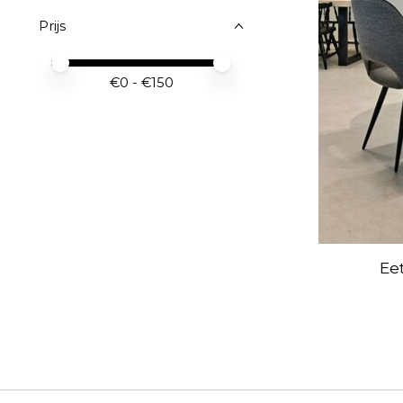
Prijs
Minimale prijswaarde
Price maximum value
€
0
- €
150
Ee