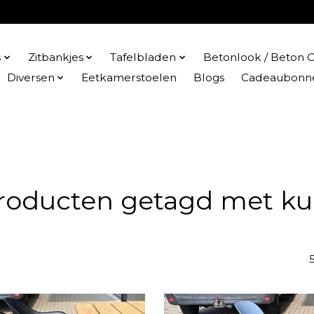
s
Zitbankjes
Tafelbladen
Betonlook / Beton C
Diversen
Eetkamerstoelen
Blogs
Cadeaubonn
roducten getagd met ku