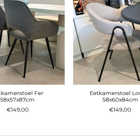
tkamerstoel Fer
Eetkamerstoel L
58x57x87cm
58x60x84cm
€149,00
€149,00