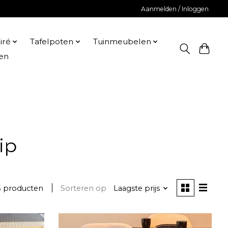
Aanmelden / Inloggen
iré
Tafelpoten
Tuinmeubelen
en
ip
5 producten
Sorteren op
Laagste prijs