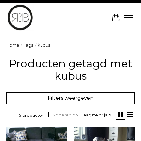
Winkelw
Home
/
Tags
/
kubus
Producten getagd met
kubus
Filters weergeven
Sorteren op
Laagste prijs
5 producten