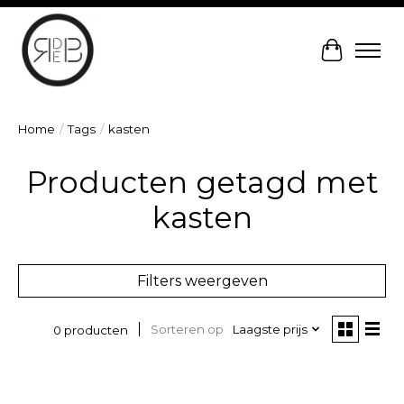
Winkelw
Home
/
Tags
/
kasten
Producten getagd met
kasten
Filters weergeven
Sorteren op
Laagste prijs
0 producten