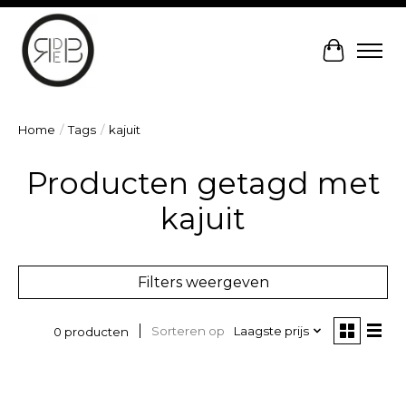
Winkelw
Home
/
Tags
/
kajuit
Producten getagd met
kajuit
Filters weergeven
Sorteren op
Laagste prijs
0 producten