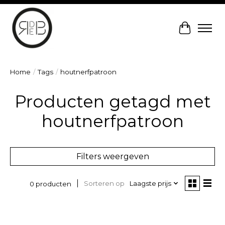
Winkelw
Home
/
Tags
/
houtnerfpatroon
Producten getagd met
houtnerfpatroon
Filters weergeven
Sorteren op
Laagste prijs
0 producten