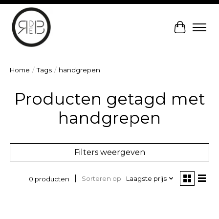
Winkelw
Home
/
Tags
/
handgrepen
Producten getagd met
handgrepen
Filters weergeven
Sorteren op
Laagste prijs
0 producten