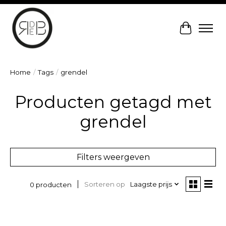
Winkelw
Home
/
Tags
/
grendel
Producten getagd met
grendel
Filters weergeven
Sorteren op
Laagste prijs
0 producten