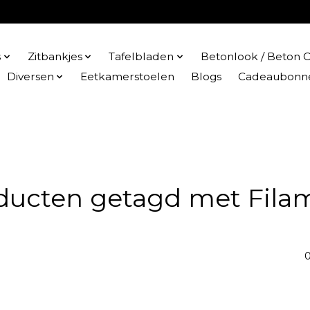
s
Zitbankjes
Tafelbladen
Betonlook / Beton C
Diversen
Eetkamerstoelen
Blogs
Cadeaubonn
ducten getagd met Fila