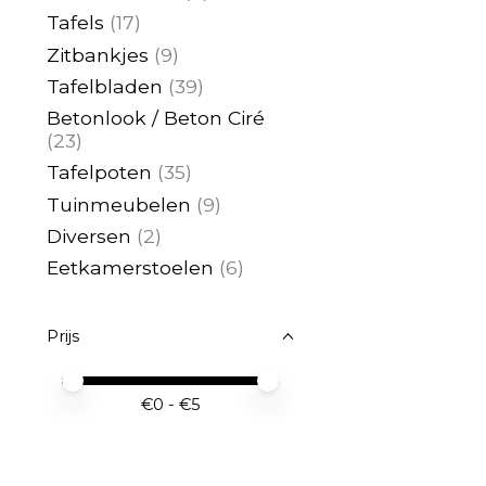
Tafels
(17)
Zitbankjes
(9)
Tafelbladen
(39)
Betonlook / Beton Ciré
(23)
Tafelpoten
(35)
Tuinmeubelen
(9)
Diversen
(2)
Eetkamerstoelen
(6)
Prijs
Minimale prijswaarde
Price maximum value
€
0
- €
5