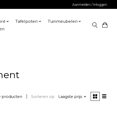
Aanmelden / Inloggen
iré
Tafelpoten
Tuinmeubelen
en
ment
0 producten
Sorteren op
Laagste prijs