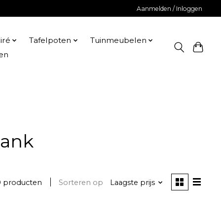
Aanmelden / Inloggen
iré
Tafelpoten
Tuinmeubelen
en
bank
0 producten
Sorteren op
Laagste prijs