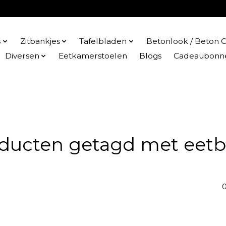
s
Zitbankjes
Tafelbladen
Betonlook / Beton C
Diversen
Eetkamerstoelen
Blogs
Cadeaubonn
ducten getagd met eet