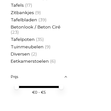
Tafels
(17)
Zitbankjes
(9)
Tafelbladen
(39)
Betonlook / Beton Ciré
(23)
Tafelpoten
(35)
Tuinmeubelen
(9)
Diversen
(2)
Eetkamerstoelen
(6)
Prijs
Minimale prijswaarde
Price maximum value
€
0
- €
5