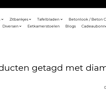
s
Zitbankjes
Tafelbladen
Betonlook / Beton C
Diversen
Eetkamerstoelen
Blogs
Cadeaubonn
ducten getagd met dia