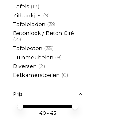
Tafels
(17)
Zitbankjes
(9)
Tafelbladen
(39)
Betonlook / Beton Ciré
(23)
Tafelpoten
(35)
Tuinmeubelen
(9)
Diversen
(2)
Eetkamerstoelen
(6)
Prijs
Minimale prijswaarde
Price maximum value
€
0
- €
5