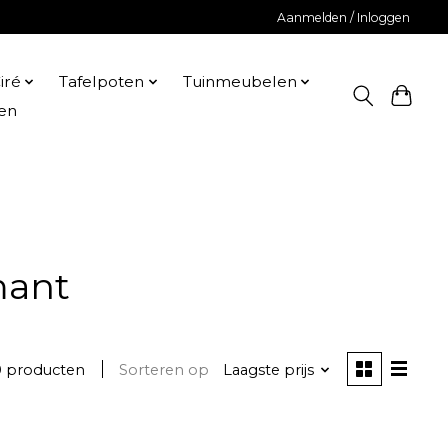
Aanmelden / Inloggen
iré
Tafelpoten
Tuinmeubelen
en
mant
0 producten
Sorteren op
Laagste prijs