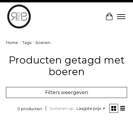
Winkelw
Home
/
Tags
/
boeren
Producten getagd met
boeren
Filters weergeven
Sorteren op
Laagste prijs
0 producten