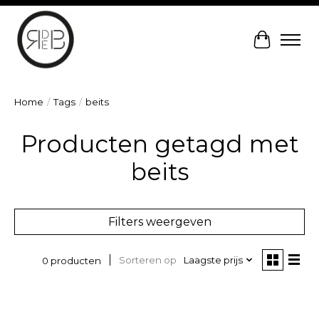
Winkelw
Home
/
Tags
/
beits
Producten getagd met
beits
Filters weergeven
Sorteren op
Laagste prijs
0 producten