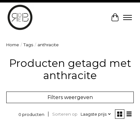
Winkelw
Home
/
Tags
/
anthracite
Producten getagd met
anthracite
Filters weergeven
Sorteren op
Laagste prijs
0 producten