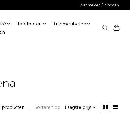
Aanmelden / Inloggen
iré
Tafelpoten
Tuinmeubelen
en
ena
0 producten
Sorteren op
Laagste prijs