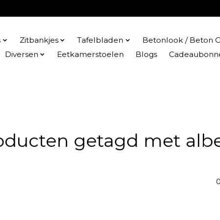
s
Zitbankjes
Tafelbladen
Betonlook / Beton C
Diversen
Eetkamerstoelen
Blogs
Cadeaubonn
oducten getagd met alb