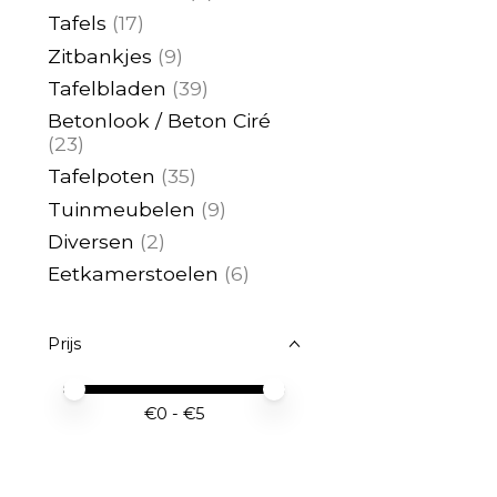
Tafels
(17)
Zitbankjes
(9)
Tafelbladen
(39)
Betonlook / Beton Ciré
(23)
Tafelpoten
(35)
Tuinmeubelen
(9)
Diversen
(2)
Eetkamerstoelen
(6)
Prijs
Minimale prijswaarde
Price maximum value
€
0
- €
5