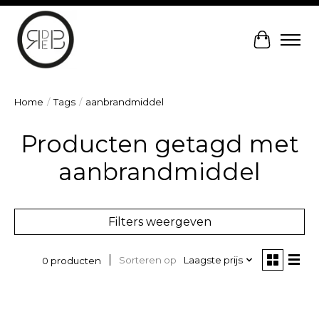
Winkelw
Home
/
Tags
/
aanbrandmiddel
Producten getagd met
aanbrandmiddel
Filters weergeven
Sorteren op
Laagste prijs
0 producten