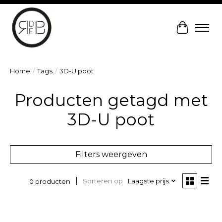
Winkelw
Home
/
Tags
/
3D-U poot
Producten getagd met
3D-U poot
Filters weergeven
Sorteren op
Laagste prijs
0 producten