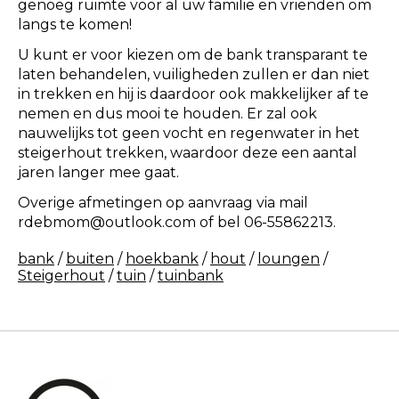
genoeg ruimte voor al uw familie en vrienden om
langs te komen!
U kunt er voor kiezen om de bank transparant te
laten behandelen, vuiligheden zullen er dan niet
in trekken en hij is daardoor ook makkelijker af te
nemen en dus mooi te houden. Er zal ook
nauwelijks tot geen vocht en regenwater in het
steigerhout trekken, waardoor deze een aantal
jaren langer mee gaat.
Overige afmetingen op aanvraag via mail
rdebmom@outlook.com
of bel 06-55862213.
bank
/
buiten
/
hoekbank
/
hout
/
loungen
/
Steigerhout
/
tuin
/
tuinbank