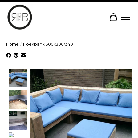
Winkelw
Home
/
Hoekbank 300x300/340
Product image slideshow Items