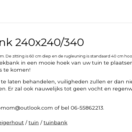
nk 240x240/340
 De zitting is 60 cm diep en de rugleuning is standaard 40 cm ho
oekbank in een mooie hoek van uw tuin te plaatsen
gs te komen!
e laten behandelen, vuiligheden zullen er dan niet
. Er zal ook nauwelijks tot geen vocht en regenw
bmom@outlook.com
of bel 06-55862213.
eigerhout
/
tuin
/
tuinbank