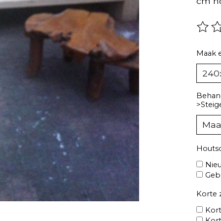
cm h
De be
Maak 
Behand
>Steig
Houts
Nieu
Gebr
Korte z
Kort
Kort