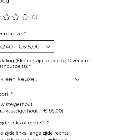
oog.
(0)
oordeling van dit product is
0
van de 5
een keuze:
*
eling (kleuren zijn te zien bij Diversen--
erhoutbeits):
*
oort:
*
w steigerhout
uikt steigerhout (+€185,00)
ijde links of rechts?:
*
e zijde links, lange zijde rechts
e zijde rechts, lange zijde links