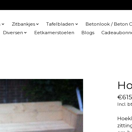
s
Zitbankjes
Tafelbladen
Betonlook / Beton C
Diversen
Eetkamerstoelen
Blogs
Cadeaubonn
Ho
€615
Incl. b
Hoek
zitti