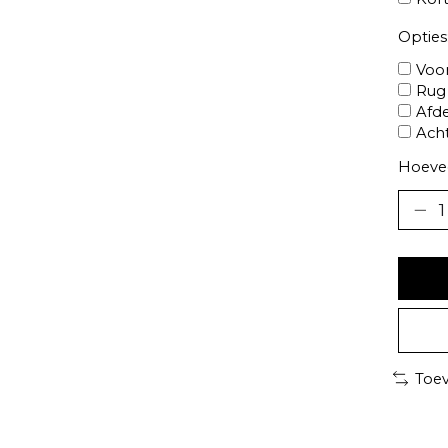
Opties
Voor
Rug 
Afde
Acht
Hoevee
Toev