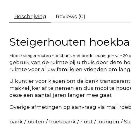
Beschrijving
Reviews (0)
Steigerhouten hoekba
Mooie steigerhouten hoekbank met brede leuningen van 20 cm.
gebruik van de ruimte bij u thuis door deze h
ruimte voor al uw familie en vrienden om lan
U kunt er voor kiezen om de bank transparant t
makkelijker af te nemen en dus mooi te houden
deze een aantal jaren langer mee gaat.
Overige afmetingen op aanvraag via mail
rde
bank
/
buiten
/
hoekbank
/
hout
/
loungen
/
St